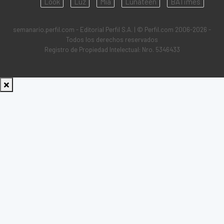
Look
Luz
Mía
Lunateen
BATimes
semanario.perfil.com - Editorial Perfil S.A.
| © Perfil.com 2006-2026 -
Todos los derechos reservados
Registro de Propiedad Intelectual: Nro. 5346433