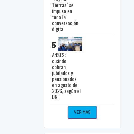
Tierras" se
impuso en
toda la
conversación
digital
5
ANSES:
cuándo
cobran
jubilados y
pensionados
en agosto de
2026, según el
DNI
VER MÁS