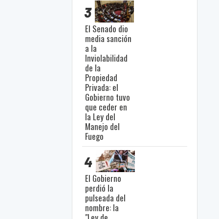
3
El Senado dio
media sanción
a la
Inviolabilidad
de la
Propiedad
Privada: el
Gobierno tuvo
que ceder en
la Ley del
Manejo del
Fuego
4
El Gobierno
perdió la
pulseada del
nombre: la
"Ley de