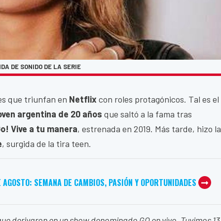
DA DE SONIDO DE LA SERIE
es que triunfan en
Netflix
con roles protagónicos. Tal es el
 joven argentina de 20 años
que saltó a la fama tras
Go! Vive a tu manera
, estrenada en 2019. Más tarde, hizo la
e
, surgida de la tira teen.
E AGOSTO: SEMANA DE CAMBIOS, PASIÓN Y OPORTUNIDADES
ue derivaron en un show denominado GO en vivo. Tuvimos 13