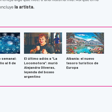
concluye
la artista.
 semanal:
El último adiós a “La
Albania: el nuevo
lio al 6 de
Locomotora”: murió
tesoro turístico de
Alejandra Oliveras,
Europa
leyenda del boxeo
argentino