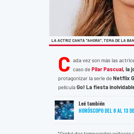
LA ACTRIZ CANTA "AHORA", TEMA DE LA BAN
C
ada vez son más las actric
caso de
Pilar Pascual
, la
protagonizar la serie de
Netflix 
película
Go! La fiesta inolvidabl
Leé también
HORÓSCOPO DEL 8 AL 13 D
"
Grabé dos temporadas exitosas q