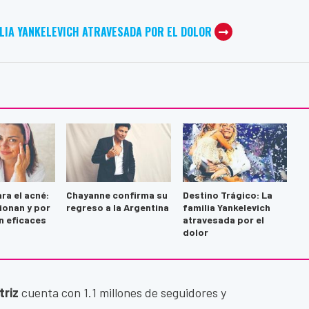
ILIA YANKELEVICH ATRAVESADA POR EL DOLOR
ra el acné:
Chayanne confirma su
Destino Trágico: La
ionan y por
regreso a la Argentina
familia Yankelevich
n eficaces
atravesada por el
dolor
triz
cuenta con 1.1 millones de seguidores y