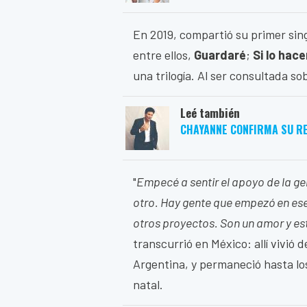
En 2019, compartió su primer sing
entre ellos,
Guardaré
;
Si lo hac
una trilogía. Al ser consultada so
Leé también
CHAYANNE CONFIRMA SU R
"
Empecé a sentir el apoyo de la g
otro. Hay gente que empezó en es
otros proyectos. Son un amor y e
transcurrió en México: allí vivió 
Argentina, y permaneció hasta los
natal.