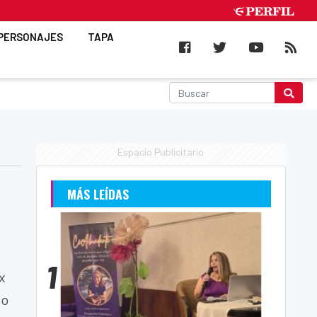
PERSONAJES
TAPA
Espacio Publicitario
e
MÁS LEÍDAS
1
x
io