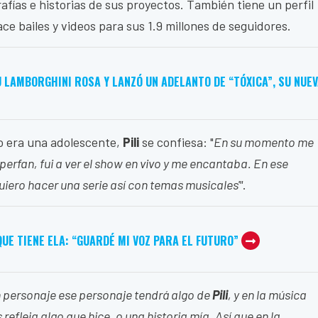
ías e historias de sus proyectos. También tiene un perfil
e bailes y videos para sus 1.9 millones de seguidores.
 LAMBORGHINI ROSA Y LANZÓ UN ADELANTO DE “TÓXICA”, SU NUE
 era una adolescente,
Pili
se confiesa: "
En su momento me
uperfan, fui a ver el show en vivo y me encantaba. En ese
iero hacer una serie así con temas musicales'"
.
UE TIENE ELA: “GUARDÉ MI VOZ PARA EL FUTURO”
 personaje ese personaje tendrá algo de
Pili
, y en la música
fleja algo que hice, o una historia mía. Así que en la