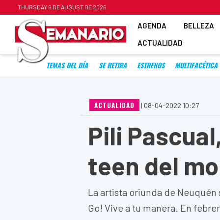
THURSDAY 6 DE AUGUST DE 2026
AGENDA
BELLEZA
ACTUALIDAD
TEMAS DEL DÍA
SE RETIRA
ESTRENOS
MULTIFACÉTICA
ACTUALIDAD
|
08-04-2022 10:27
Pili Pascual
teen del m
La artista oriunda de Neuquén s
Go! Vive a tu manera. En febre