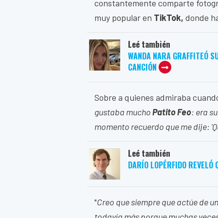
constantemente comparte fotograf
muy popular en
TikTok,
donde hac
Leé también
WANDA NARA GRAFFITEÓ SU
CANCIÓN
Sobre a quienes admiraba cuando
gustaba mucho
Patito Feo
: era s
momento recuerdo que me dije: 'Qu
Leé también
DARÍO LOPÉRFIDO REVELÓ Q
"
Creo que siempre que actúe de un
todavía más porque muchas veces re