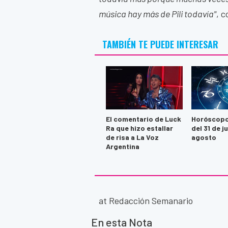
música hay más de Pili todavía"
, 
TAMBIÉN TE PUEDE INTERESAR
El comentario de Luck
Horóscopo
Ra que hizo estallar
del 31 de ju
de risa a La Voz
agosto
Argentina
at Redacción Semanario
En esta Nota