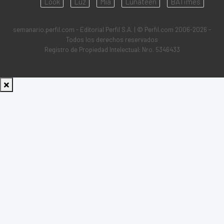
Look
Luz
Mía
Lunateen
BATimes
semanario.perfil.com - Editorial Perfil S.A.
| © Perfil.com 2006-2026 -
Todos los derechos reservados
Registro de Propiedad Intelectual: Nro. 5346433