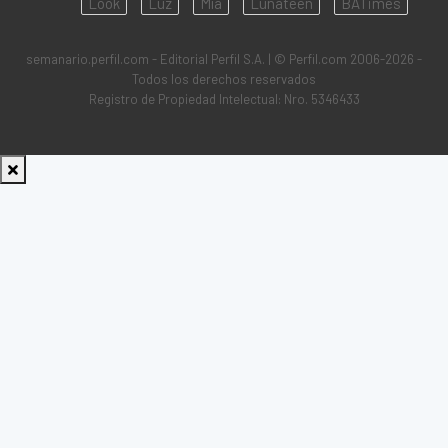
Look
Luz
Mía
Lunateen
BATimes
semanario.perfil.com - Editorial Perfil S.A.
| © Perfil.com 2006-2026 -
Todos los derechos reservados
Registro de Propiedad Intelectual: Nro. 5346433