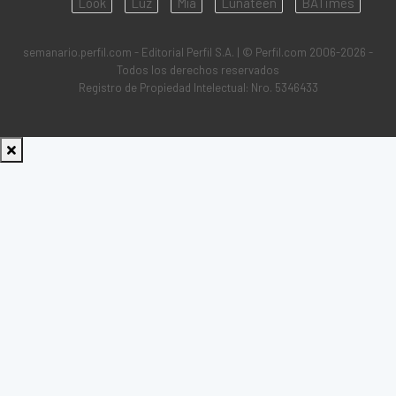
Look
Luz
Mía
Lunateen
BATimes
semanario.perfil.com - Editorial Perfil S.A.
| © Perfil.com 2006-2026 -
Todos los derechos reservados
Registro de Propiedad Intelectual: Nro. 5346433