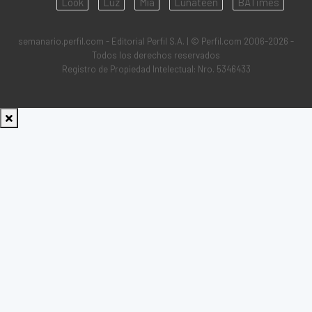
Look
Luz
Mía
Lunateen
BATimes
semanario.perfil.com - Editorial Perfil S.A.
| © Perfil.com 2006-2026 -
Todos los derechos reservados
Registro de Propiedad Intelectual: Nro. 5346433