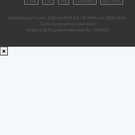
Look
Luz
Mía
Lunateen
BATimes
semanario.perfil.com - Editorial Perfil S.A.
| © Perfil.com 2006-2026 -
Todos los derechos reservados
Registro de Propiedad Intelectual: Nro. 5346433