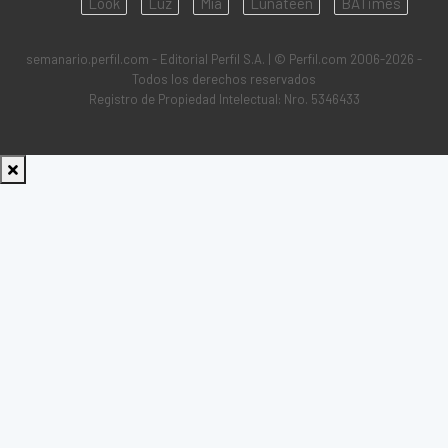
Look
Luz
Mía
Lunateen
BATimes
semanario.perfil.com - Editorial Perfil S.A.
| © Perfil.com 2006-2026 -
Todos los derechos reservados
Registro de Propiedad Intelectual: Nro. 5346433