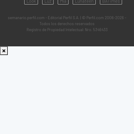
Look
Luz
Mía
Lunateen
BATimes
semanario.perfil.com - Editorial Perfil S.A.
| © Perfil.com 2006-2026 -
Todos los derechos reservados
Registro de Propiedad Intelectual: Nro. 5346433