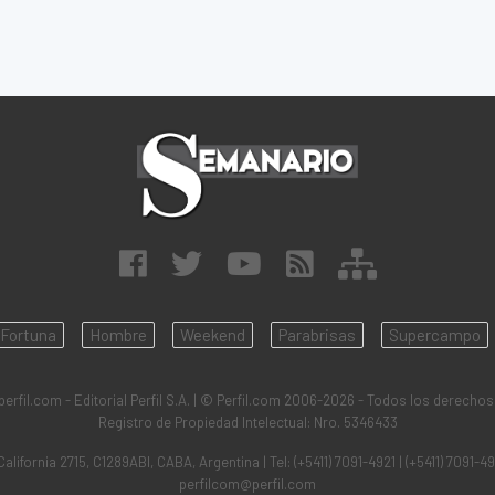
Fortuna
Hombre
Weekend
Parabrisas
Supercampo
rfil.com - Editorial Perfil S.A.
| © Perfil.com 2006-2026 - Todos los derechos
Registro de Propiedad Intelectual: Nro. 5346433
California 2715
,
C1289ABI
,
CABA, Argentina
| Tel:
(+5411) 7091-4921
|
(+5411) 7091-4
perfilcom@perfil.com