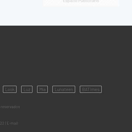
Espacio Publicitario
Look
Luz
Mía
Lunateen
BATimes
 reservados
922
| E-mail: