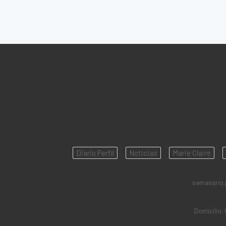
Diario Perfil
Noticias
Marie Claire
semanario.pe
Domicilio: