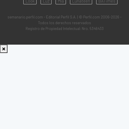
Look
Luz
Mía
Lunateen
BATimes
semanario.perfil.com - Editorial Perfil S.A.
| © Perfil.com 2006-2026 -
Todos los derechos reservados
Registro de Propiedad Intelectual: Nro. 5346433