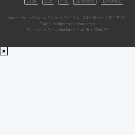
Look
Luz
Mía
Lunateen
BATimes
semanario.perfil.com - Editorial Perfil S.A.
| © Perfil.com 2006-2026 -
Todos los derechos reservados
Registro de Propiedad Intelectual: Nro. 5346433