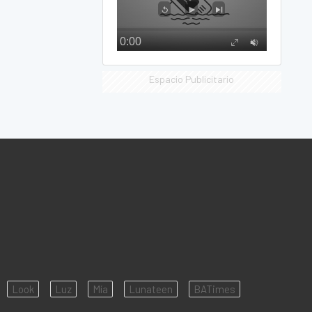
Espacio Publicitario
Look
Luz
Mía
Lunateen
BATimes