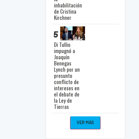
inhabilitación
de Cristina
Kirchner
5
Di Tullio
impugnó a
Joaquín
Benegas
Lynch por un
presunto
conflicto de
intereses en
el debate de
la Ley de
Tierras
VER MÁS