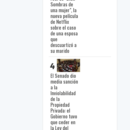
Sombras de
una mujer", la
nueva película
de Netflix
sobre el caso
de una esposa
que
descuartizó a
su marido
4
El Senado dio
media sanción
a la
Inviolabilidad
de la
Propiedad
Privada: el
Gobierno tuvo
que ceder en
la Ley del