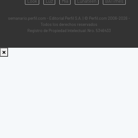
Look
Luz
Mía
Lunateen
BATimes
semanario.perfil.com - Editorial Perfil S.A.
| © Perfil.com 2006-2026 -
Todos los derechos reservados
Registro de Propiedad Intelectual: Nro. 5346433