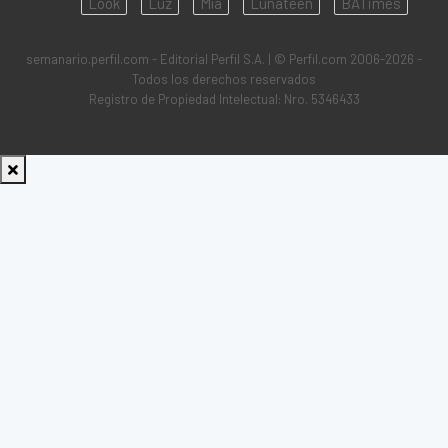
Look
Luz
Mía
Lunateen
BATimes
semanario.perfil.com - Editorial Perfil S.A.
| © Perfil.com 2006-2026 -
Todos los derechos reservados
Registro de Propiedad Intelectual: Nro. 5346433