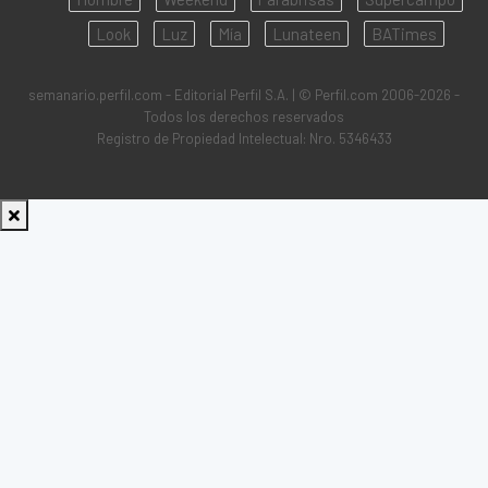
Look
Luz
Mía
Lunateen
BATimes
semanario.perfil.com - Editorial Perfil S.A.
| © Perfil.com 2006-2026 -
Todos los derechos reservados
Registro de Propiedad Intelectual: Nro. 5346433