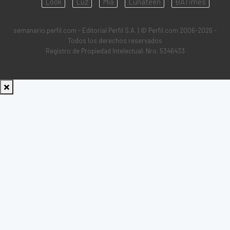
Look
Luz
Mía
Lunateen
BATimes
semanario.perfil.com - Editorial Perfil S.A.
| © Perfil.com 2006-2026 -
Todos los derechos reservados
Registro de Propiedad Intelectual: Nro. 5346433