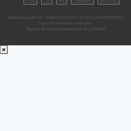
Look
Luz
Mía
Lunateen
BATimes
semanario.perfil.com - Editorial Perfil S.A.
| © Perfil.com 2006-2026 -
Todos los derechos reservados
Registro de Propiedad Intelectual: Nro. 5346433