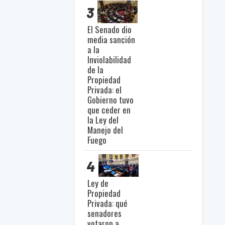
3
El Senado dio
media sanción
a la
Inviolabilidad
de la
Propiedad
Privada: el
Gobierno tuvo
que ceder en
la Ley del
Manejo del
Fuego
4
Ley de
Propiedad
Privada: qué
senadores
votaron a