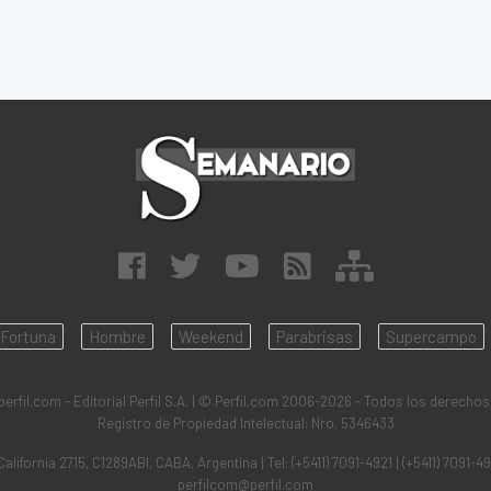
Fortuna
Hombre
Weekend
Parabrisas
Supercampo
rfil.com - Editorial Perfil S.A.
| © Perfil.com 2006-2026 - Todos los derechos
Registro de Propiedad Intelectual: Nro. 5346433
California 2715
,
C1289ABI
,
CABA, Argentina
| Tel:
(+5411) 7091-4921
|
(+5411) 7091-4
perfilcom@perfil.com