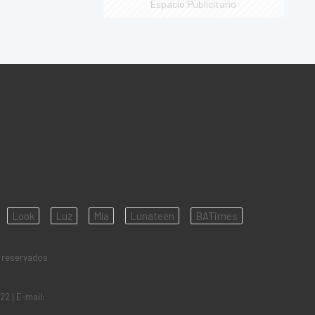
Espacio Publicitario
Look
Luz
Mía
Lunateen
BATimes
 reservados
922
| E-mail: