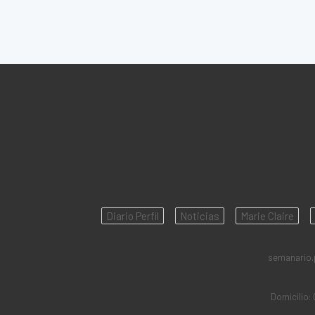
Diario Perfil
Noticias
Marie Claire
semanario.pe
Domicilio: