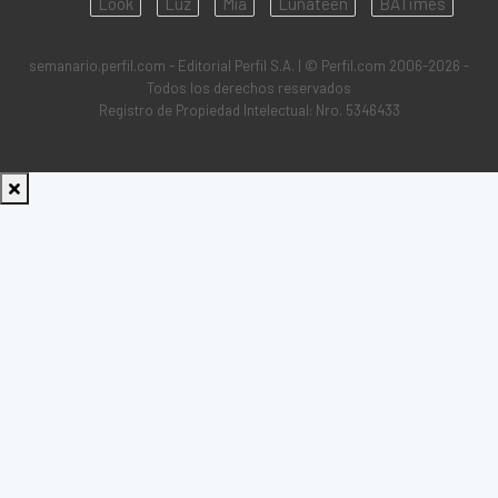
Look
Luz
Mía
Lunateen
BATimes
semanario.perfil.com - Editorial Perfil S.A.
| © Perfil.com 2006-2026 -
Todos los derechos reservados
Registro de Propiedad Intelectual: Nro. 5346433