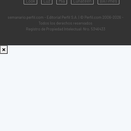
Look
Luz
Mía
Lunateen
BATimes
semanario.perfil.com - Editorial Perfil S.A.
| © Perfil.com 2006-2026 -
Todos los derechos reservados
Registro de Propiedad Intelectual: Nro. 5346433