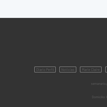
Diario Perfil
Noticias
Marie Claire
semanario.pe
Domicilio: