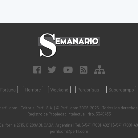
Fortuna
Hombre
Weekend
Parabrisas
Supercampo
rfil.com - Editorial Perfil S.A.
| © Perfil.com 2006-2026 - Todos los derechos
Registro de Propiedad Intelectual: Nro. 5346433
California 2715
,
C1289ABI
,
CABA, Argentina
| Tel:
(+5411) 7091-4921
|
(+5411) 7091-4
perfilcom@perfil.com