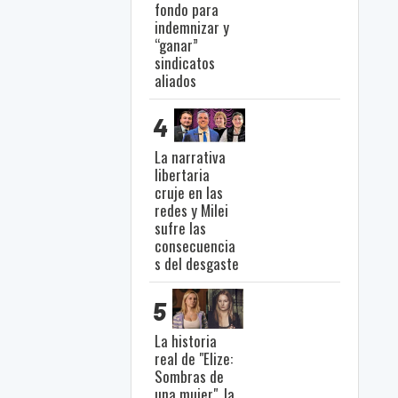
fondo para
indemnizar y
“ganar”
sindicatos
aliados
4
La narrativa
libertaria
cruje en las
redes y Milei
sufre las
consecuencia
s del desgaste
5
La historia
real de "Elize:
Sombras de
una mujer", la