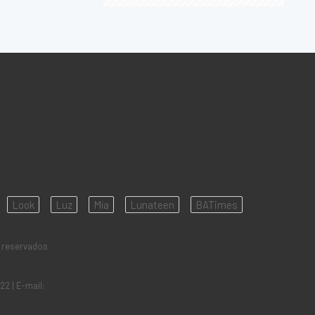
Look
Luz
Mía
Lunateen
BATimes
 reservados
922
| E-mail: