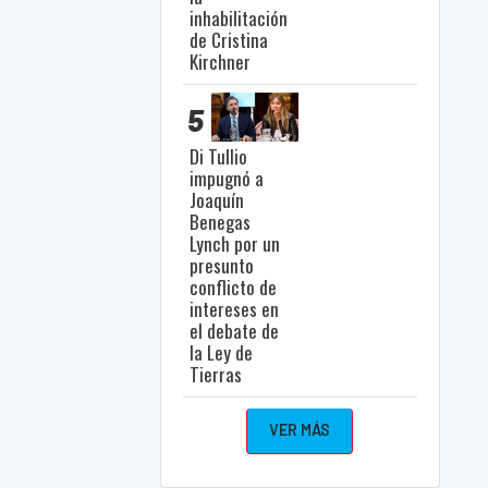
inhabilitación
de Cristina
Kirchner
5
Di Tullio
impugnó a
Joaquín
Benegas
Lynch por un
presunto
conflicto de
intereses en
el debate de
la Ley de
Tierras
VER MÁS