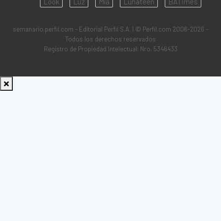
Look
Luz
Mía
Lunateen
BATimes
semanario.perfil.com - Editorial Perfil S.A.
| © Perfil.com 2006-2026 -
Todos los derechos reservados
Registro de Propiedad Intelectual: Nro. 5346433