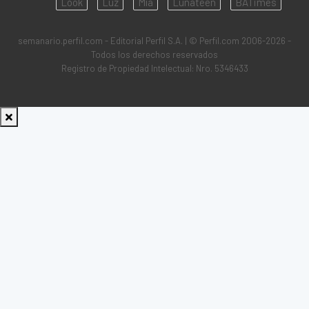
Look
Luz
Mía
Lunateen
BATimes
semanario.perfil.com - Editorial Perfil S.A.
| © Perfil.com 2006-2026 -
Todos los derechos reservados
Registro de Propiedad Intelectual: Nro. 5346433