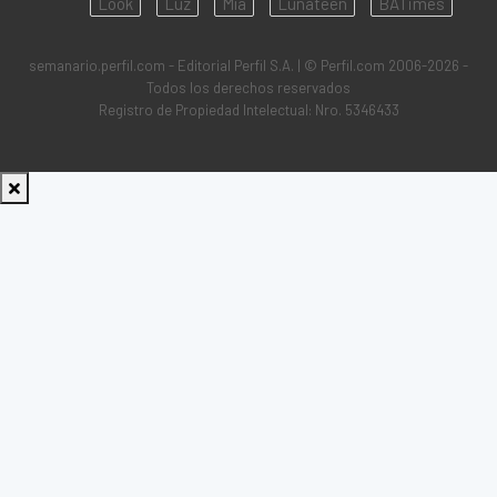
Look
Luz
Mía
Lunateen
BATimes
semanario.perfil.com - Editorial Perfil S.A.
| © Perfil.com 2006-2026 -
Todos los derechos reservados
Registro de Propiedad Intelectual: Nro. 5346433