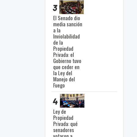
3
El Senado dio
media sanción
a la
Inviolabilidad
de la
Propiedad
Privada: el
Gobierno tuvo
que ceder en
la Ley del
Manejo del
Fuego
4
Ley de
Propiedad
Privada: qué
senadores
votaron a