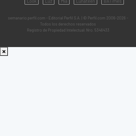
Look
Luz
Mía
Lunateen
BATimes
semanario.perfil.com - Editorial Perfil S.A.
| © Perfil.com 2006-2026 -
Todos los derechos reservados
Registro de Propiedad Intelectual: Nro. 5346433