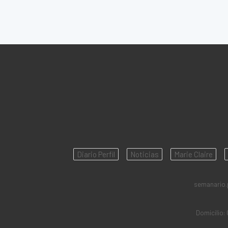
Diario Perfil
Noticias
Marie Claire
semanario.pe
Domicilio: