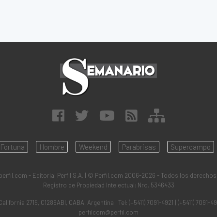
Fortuna
Hombre
Weekend
Parabrisas
Supercampo
rfil.com - Editorial Perfil S.A.
| © Perfil.com 2006-2026 - Todos los derechos
Registro de Propiedad Intelectual: Nro. 5346433
California 2715
,
C1289ABI
,
CABA, Argentina
| Tel:
(+5411) 7091-4921
|
(+5411) 7091-4
perfilcom@perfil.com