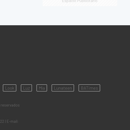
Espacio Publicitario
Look
Luz
Mía
Lunateen
BATimes
 reservados
922
| E-mail: