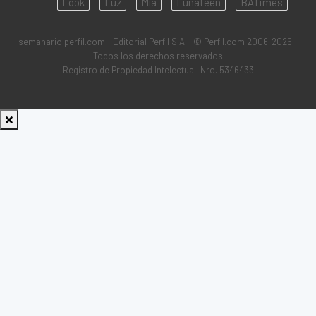
Look
Luz
Mía
Lunateen
BATimes
semanario.perfil.com - Editorial Perfil S.A.
| © Perfil.com 2006-2026 -
Todos los derechos reservados
Registro de Propiedad Intelectual: Nro. 5346433