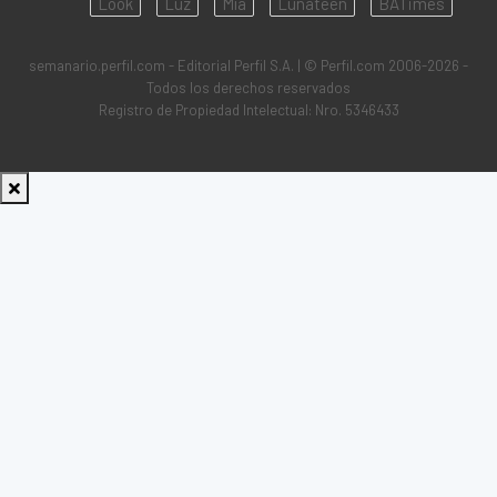
Look
Luz
Mía
Lunateen
BATimes
semanario.perfil.com - Editorial Perfil S.A.
| © Perfil.com 2006-2026 -
Todos los derechos reservados
Registro de Propiedad Intelectual: Nro. 5346433