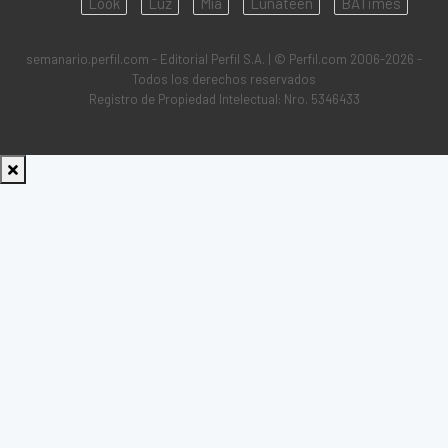
Look
Luz
Mía
Lunateen
BATimes
semanario.perfil.com - Editorial Perfil S.A.
| © Perfil.com 2006-2026 -
Todos los derechos reservados
Registro de Propiedad Intelectual: Nro. 5346433