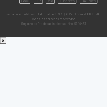
Look
Luz
Mía
Lunateen
BATimes
semanario.perfil.com - Editorial Perfil S.A.
| © Perfil.com 2006-2026 -
Todos los derechos reservados
Registro de Propiedad Intelectual: Nro. 5346433