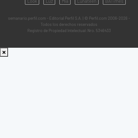
Look
Luz
Mía
Lunateen
BATimes
semanario.perfil.com - Editorial Perfil S.A.
| © Perfil.com 2006-2026 -
Todos los derechos reservados
Registro de Propiedad Intelectual: Nro. 5346433