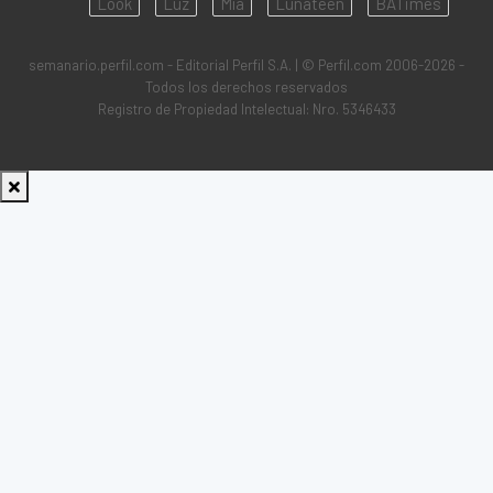
Look
Luz
Mía
Lunateen
BATimes
semanario.perfil.com - Editorial Perfil S.A.
| © Perfil.com 2006-2026 -
Todos los derechos reservados
Registro de Propiedad Intelectual: Nro. 5346433