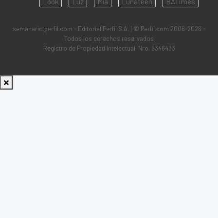
Look
Luz
Mía
Lunateen
BATimes
semanario.perfil.com - Editorial Perfil S.A.
| © Perfil.com 2006-2026 -
Todos los derechos reservados
Registro de Propiedad Intelectual: Nro. 5346433