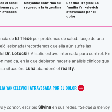
ra el acné:
Chayanne confirma su
Destino Trágico: La
ionan y por
regreso a la Argentina
familia Yankelevich
n eficaces
atravesada por el
dolor
encia de
El Trece
por problemas de salud, luego de una
ejó lesionada (recordemos que ella aún sufre las
del
Dr. Lotocki
). Al salir, estuvo internada para control. En
ión médica, en la que debieron hacerle análisis clínicos que
esa situación,
Luna
abandonó el
reality
.
ILIA YANKELEVICH ATRAVESADA POR EL DOLOR
o y cariño
”, escribió
Silvina
en sus redes. “
Sé que si me voy