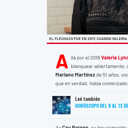
EL FLECHAZO FUE EN 2017, CUANDO VALERI
A
llá por el 2018
Valeria Lyn
blanquear abiertamente, 
Mariano Martínez
de 51 años, voc
que en verdad, había comenzado 
Leé también
HORÓSCOPO DEL 8 AL 13 D
Ya
Cau Bornes
, su hoy exmarido