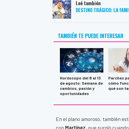
Leé también
DESTINO TRÁGICO: LA FAM
TAMBIÉN TE PUEDE INTERESAR
Horóscopo del 8 al 13
Parches pa
de agosto: Semana de
cómo func
cambios, pasión y
qué son ta
oportunidades
En el plano amoroso, también e
con
Martínez
, que surgió cuando