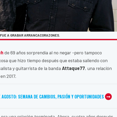
A FUE A GRABAR ARRANCACORAZONES.
ch
de 69 años sorprendía al no negar -pero tampoco
cosa que hizo tiempo después que estaba saliendo con
alista y guitarrista de la banda
Attaque77
, una relación
en 2017.
E AGOSTO: SEMANA DE CAMBIOS, PASIÓN Y OPORTUNIDADES
, era una relación terminada. Ahora, cuatro años después