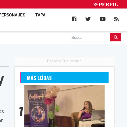
PERSONAJES
TAPA
Espacio Publicitario
y
MÁS LEÍDAS
1
os
ar