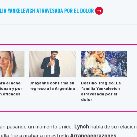
ILIA YANKELEVICH ATRAVESADA POR EL DOLOR
ra el acné:
Chayanne confirma su
Destino Trágico: La
ionan y por
regreso a la Argentina
familia Yankelevich
n eficaces
atravesada por el
dolor
stán pasando un momento único.
Lynch
habla de su relación
 ella fue a grabar a un estudio
Arrancacorazones
,