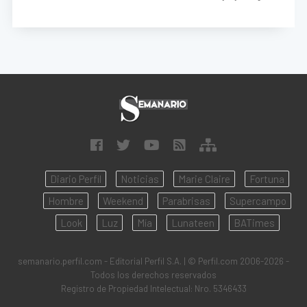
Diario Perfil
Noticias
Marie Claire
Fortuna
Hombre
Weekend
Parabrisas
Supercampo
Look
Luz
Mía
Lunateen
BATimes
semanario.perfil.com - Editorial Perfil S.A.
| © Perfil.com 2006-2026 -
Todos los derechos reservados
Registro de Propiedad Intelectual: Nro. 5346433