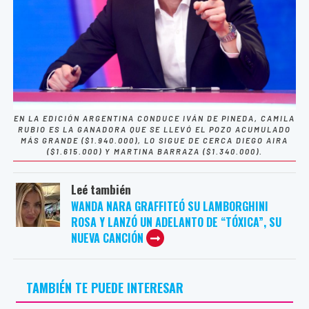
EN LA EDICIÓN ARGENTINA CONDUCE IVÁN DE PINEDA, CAMILA
RUBIO ES LA GANADORA QUE SE LLEVÓ EL POZO ACUMULADO
MÁS GRANDE ($1.940.000), LO SIGUE DE CERCA DIEGO AIRA
($1.615.000) Y MARTINA BARRAZA ($1.340.000).
Leé también
WANDA NARA GRAFFITEÓ SU LAMBORGHINI
ROSA Y LANZÓ UN ADELANTO DE “TÓXICA”, SU
NUEVA CANCIÓN
TAMBIÉN TE PUEDE INTERESAR