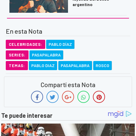
argentino
En esta Nota
PABLO DÍAZ
CELEBRIDADES:
PASAPALABRA
SERIES:
PABLO DIAZ
PASAPALABRA
ROSCO
TEMAS:
Compartí esta Nota